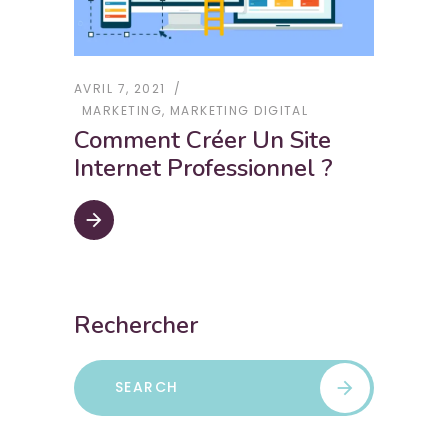
AVRIL 7, 2021
MARKETING
,
MARKETING DIGITAL
Comment Créer Un Site
Internet Professionnel ?
arrow_forward
Rechercher
Search
arrow_forward
for: