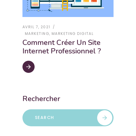
AVRIL 7, 2021
MARKETING
,
MARKETING DIGITAL
Comment Créer Un Site
Internet Professionnel ?
arrow_forward
Rechercher
Search
arrow_forward
for: