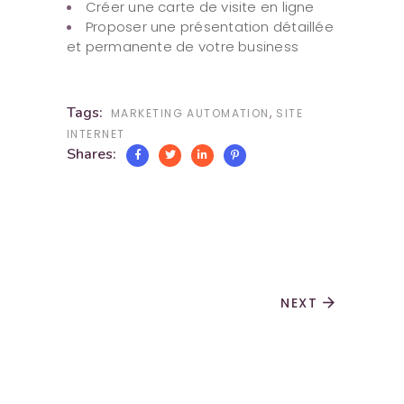
Créer une carte de visite en ligne
Proposer une présentation détaillée
et permanente de votre business
Tags:
,
MARKETING AUTOMATION
SITE
INTERNET
Shares:
NEXT
arrow_forward